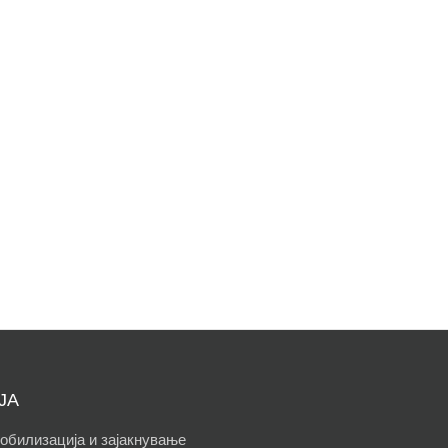
ЈА
обилизација и зајакнување