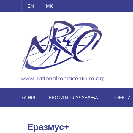
EN
MK
Национален Ромски Центар
ЗА НРЦ
ВЕСТИ И СЛУЧУВАЊА
ПРОЕКТИ
Еразмус+