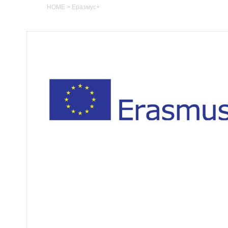
HOME
>
Еразмус+