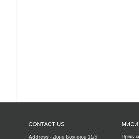
CONTACT US
МИСИ
Преку м
Address
-
Доне Божинов 11/5