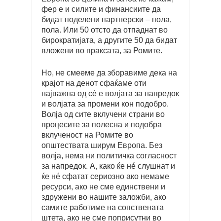
фер е и силите и финансиите да
бидат поделени партнерски – пола,
пола. Или 50 отсто да отпаднат во
бирократијата, а другите 50 да бидат
вложени во праксата, за Ромите.
Но, не смееме да зборавиме дека на
крајот на денот сфаќаме оти
најважна од сé е волјата за напредок
и волјата за промени кон подобро.
Волја од сите вклучени страни во
процесите за полесна и подобра
вклученост на Ромите во
општествата ширум Европа. Без
волја, нема ни политичка согласност
за напредок. А, како ќе нé слушнат и
ќе нé сфатат сериозно ако немаме
ресурси, ако не сме единствени и
здружени во нашите заложби, ако
самите работиме на сопствената
штета, ако не сме поприсутни во