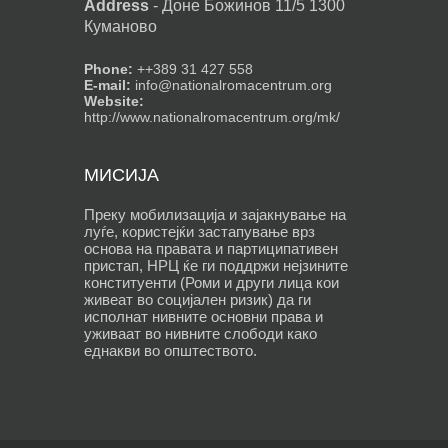
Address
-
Доне Божинов 11/5 1300
Куманово
Phone:
++389 31 427 558
E-mail:
info@nationalromacentrum.org
Website:
http://www.nationalromacentrum.org/mk/
МИСИЈА
Преку мобилизација и зајакнување на
луѓе, користејќи застапување врз
основа на правата и партиципативен
пристап, НРЦ ќе ги поддржи нејзините
конституенти (Роми и други лица кои
живеат во социјален ризик) да ги
исполнат нивните основни права и
уживаат во нивните слободи како
еднакви во општеството.