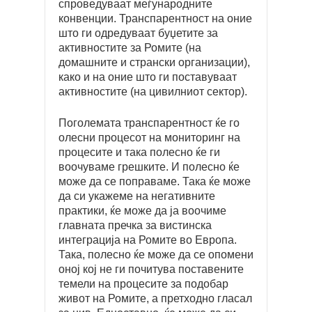
спроведуваат меѓународните
конвенции. Транспарентност на оние
што ги одредуваат буџетите за
активностите за Ромите (на
домашните и странски организации),
како и на оние што ги поставуваат
активностите (на цивилниот сектор).
Поголемата транспарентност ќе го
олесни процесот на мониторинг на
процесите и така полесно ќе ги
воочуваме грешките. И полесно ќе
може да се поправаме. Така ќе може
да си укажеме на негативните
практики, ќе може да ја воочиме
главната пречка за вистинска
интеграција на Ромите во Европа.
Така, полесно ќе може да се опомени
оној кој не ги почитува поставените
темели на процесите за подобар
живот на Ромите, а претходно гласал