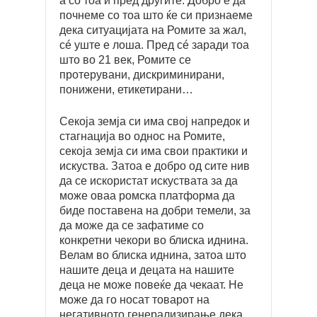
а со тоа и пред другите. Добро е да
почнеме со тоа што ќе си признаеме
дека ситуацијата на Ромите за жал,
сé уште е лоша. Пред сé заради тоа
што во 21 век, Ромите се
протерувани, дискриминирани,
понижени, етикетирани…
Секоја земја си има свој напредок и
стагнација во однос на Ромите,
секоја земја си има свои практики и
искуства. Затоа е добро од сите нив
да се искористат искуствата за да
може оваа ромска платформа да
биде поставена на добри темели, за
да може да се зафатиме со
конкретни чекори во блиска иднина.
Велам во блиска иднина, затоа што
нашите деца и децата на нашите
деца не може повеќе да чекаат. Не
може да го носат товарот на
негативното генерализирање дека