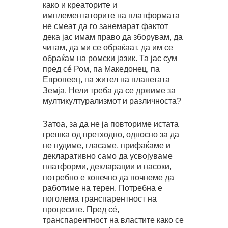
како и креаторите и
имплементаторите на платформата
не смеат да го занемарат фактот
дека јас имам право да зборувам, да
читам, да ми се обраќаат, да им се
обраќам на ромски јазик. Та јас сум
пред сé Ром, па Македонец, па
Европеец, па жител на планетата
Земја. Нели треба да се држиме за
мултикултурализмот и различноста?
Затоа, за да не ја повториме истата
грешка од претходно, односно за да
не нудиме, гласаме, прифаќаме и
декларативно само да усвојуваме
платформи, декларации и насоки,
потребно е конечно да почнеме да
работиме на терен. Потребна е
поголема транспарентност на
процесите. Пред сé,
транспарентност на властите како се