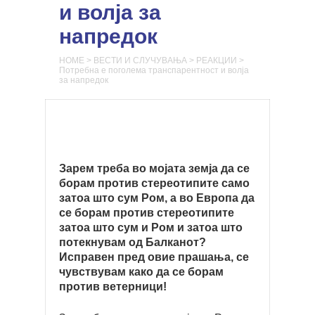
и волја за
напредок
HOME
>
ВЕСТИ И СЛУЧУВАЊА
>
РЕАКЦИИ
>
Потребна е поголема транспарентност и волја
за напредок
Зарем треба во мојата земја да се
борам против стереотипите само
затоа што сум Ром, а во Европа да
се борам против стереотипите
затоа што сум и Ром и затоа што
потекнувам од Балканот?
Исправен пред овие прашања, се
чувствувам како да се борам
против ветерници!