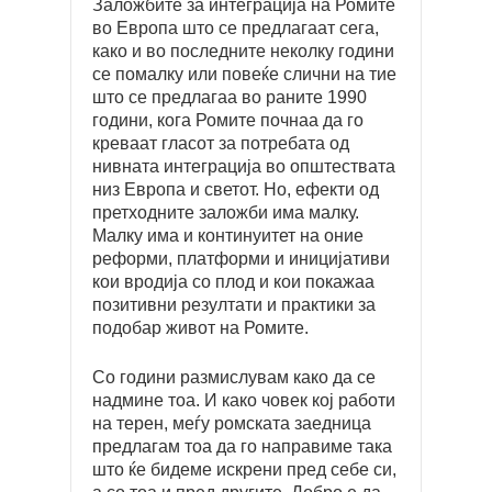
Заложбите за интеграција на Ромите
во Европа што се предлагаат сега,
како и во последните неколку години
се помалку или повеќе слични на тие
што се предлагаа во раните 1990
години, кога Ромите почнаа да го
креваат гласот за потребата од
нивната интеграција во општествата
низ Европа и светот. Но, ефекти од
претходните заложби има малку.
Малку има и континуитет на оние
реформи, платформи и иницијативи
кои вродија со плод и кои покажаа
позитивни резултати и практики за
подобар живот на Ромите.
Со години размислувам како да се
надмине тоа. И како човек кој работи
на терен, меѓу ромската заедница
предлагам тоа да го направиме така
што ќе бидеме искрени пред себе си,