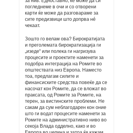
за нив. Едноставно, ќе може да си
погледнеме в очи и со отворени
карти ќе може да разговараме за
сите предизвици што допрва нé
чекаат.
Зошто го велам ова? Бирократијата
и преголемата бирократизација ги
„изеде“ или полека ги нагризува
процесите и проектите наменети за
подобра интеграција на Ромите во
општествата низ Европа. Наместо
тоа, предлагам силите и
финансиските средства повеќе да се
насочат кон Ромите, да се вложат во
праксата, од Ромите за Ромите, на
терен, за вистинските проблеми. Не
сакам да сум неблагодарен кон оние
што ги водат процесите наменети за
Ромите на административно ниво во
секоја Влада одделно, како и во
Европа во целина и затоа ќе кажам,