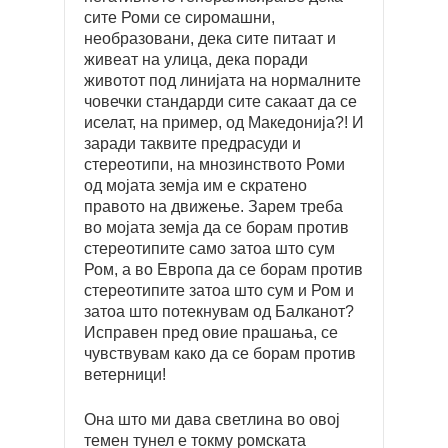
сите Роми се сиромашни,
необразовани, дека сите питаат и
живеат на улица, дека поради
животот под линијата на нормалните
човечки стандарди сите сакаат да се
иселат, на пример, од Македонија?! И
заради таквите предрасуди и
стереотипи, на мнозинството Роми
од мојата земја им е скратено
правото на движење. Зарем треба
во мојата земја да се борам против
стереотипите само затоа што сум
Ром, а во Европа да се борам против
стереотипите затоа што сум и Ром и
затоа што потекнувам од Балканот?
Исправен пред овие прашања, се
чувствувам како да се борам против
ветерници!
Она што ми дава светлина во овој
темен тунел е токму ромската