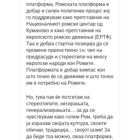
платформа. Ромската платформа е
добар и силен политички процес кој
го поддржувам како претставник на
Националниот ромски центар од
Куманово и како претставник на
европското ромско движење (ЕРТФ).
Таа е добра стартна позиција да се
промени првенствено т.н. чип на
предрасуди и стереотипи на многу
европски народи кон Ромите.
Платформата е добар компас кон
што точно ќе се движиме и што точно
им е потребно на Ромите.
Но, тука пак ќе потсетам на
стереотипите, негирањата,
генерализирањата… за да се
чувствувам како голем Ром, треба да
ја изразам својата култура, своите
обичаи, традиција… својот јазик! За
да биде тоа можно, оваа платформа,