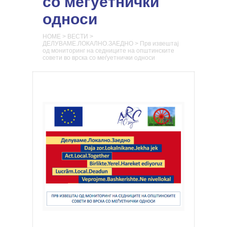
со меѓуетнички
односи
HOME
>
ВЕСТИ
>
ДЕЛУВАМЕ.ЛОКАЛНО.ЗАЕДНО
>
Прв извештај
од мониторинг на седниците на општинските
совети во врска со меѓуетнички односи