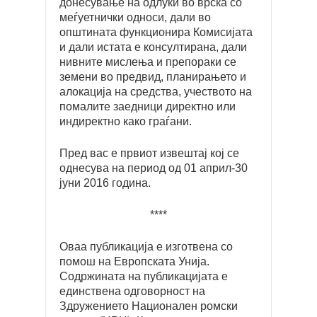
донесување на одлуки во врска со
меѓуетнички односи, дали во
општината функционира Комисијата
и дали истата е консултирана, дали
нивните мислења и препораки се
земени во предвид, планирањето и
алокација на средства, учеството на
помалите заедници директно или
индиректно како граѓани.
Пред вас е првиот извештај кој се
однесува на период од 01 април-30
јуни 2016 година.
****
Оваа публикација е изготвена со
помош на Европската Унија.
Содржината на публикацијата е
единствена одговорност на
Здружението Национален ромски