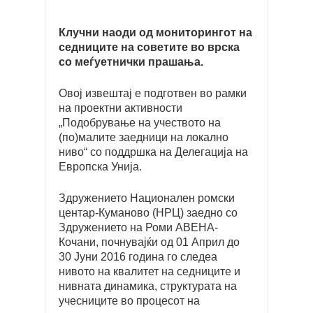
Клучни наоди од мониторингот на
седниците на советите во врска
со меѓуетнички прашања.
Овој извештај е подготвен во рамки
на проектни активности
„Подобрување на учеството на
(по)малите заедници на локално
ниво“ со поддршка на Делегација на
Европска Унија.
Здружението Национален ромски
центар-Куманово (НРЦ) заедно со
Здружението на Роми АВЕНА-
Кочани, почнувајќи од 01 Април до
30 Јуни 2016 година го следеа
нивото на квалитет на седниците и
нивната динамика, структурата на
учесниците во процесот на