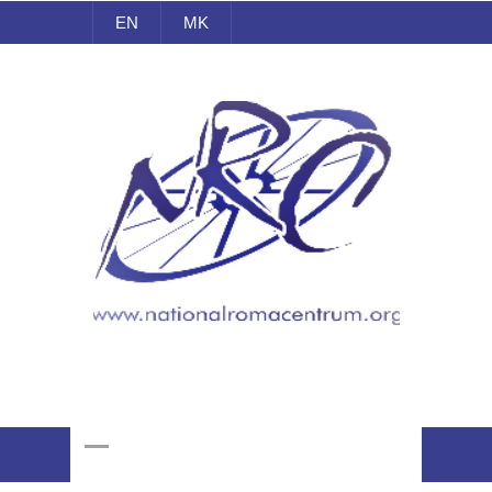
EN
MK
Национален Ромски
Центар
Online Giving