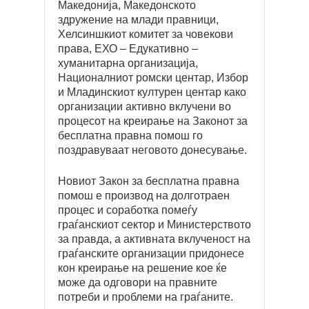
Македонија, Македонското
здружение на млади правници,
Хелсиншкиот комитет за човекови
права, ЕХО – Едукативно –
хуманитарна организација,
Националниот ромски центар, Избор
и Младинскиот културен центар како
организации активно вклучени во
процесот на креирање на Законот за
бесплатна правна помош го
поздравуваат неговото донесување.
Новиот Закон за бесплатна правна
помош е производ на долготраен
процес и соработка помеѓу
граѓанскиот сектор и Министерството
за правда, а активната вклученост на
граѓанските организации придонесе
кон креирање на решение кое ќе
може да одговори на правните
потреби и проблеми на граѓаните.