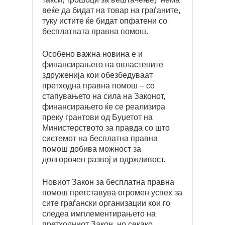
веќе да бидат на товар на граѓаните,
туку истите ќе бидат опфатени со
бесплатната правна помош.
Особено важна новина е и
финансирањето на овластените
здруженија кои обезбедуваат
претходна правна помош – со
стапувањето на сила на Законот,
финансирањето ќе се реализира
преку грантови од Буџетот на
Министерството за правда со што
системот на бесплатна правна
помош добива можност за
долгорочен развој и одржливост.
Новиот Закон за бесплатна правна
помош претставува огромен успех за
сите граѓански организации кои го
следеа имплементирањето на
претходниот Закон, но секако,