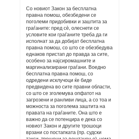
Со новиот Закон за бесплатна
правна помош, обезбедени се
поголеми придобивки и заштита за
граѓаните: пред сè, олеснети се
условите кои граѓаните треба да ги
исполнат за да добијат бесплатна
правна помош, со што се обезбедува
еднаков пристап до правда за сите,
особено за најсиромашните и
маргинализирани граѓани. Воедно
бесплатна правна помош, со
одредени исклучоци ќе биде
предвидена во сите правни области,
со што се зголемува опфатот на
загрозени и ранливи лица, а со тоа и
можноста за поголема заштита на
правата на граѓаните. Она што е
важно да се потенцира е дека со
новиот Закон и другите трошоци
врзани со постапката (пр. судски
такси, трошоци за вештачење) нема