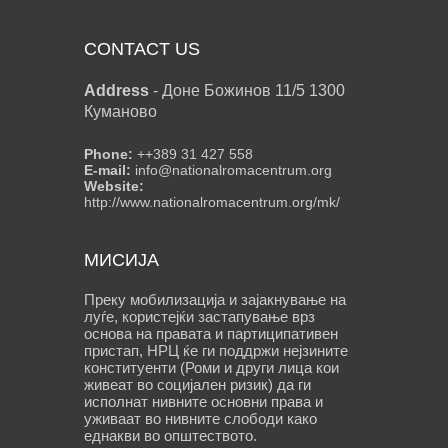
CONTACT US
Address
-
Доне Божинов 11/5 1300
Куманово
Phone:
++389 31 427 558
E-mail:
info@nationalromacentrum.org
Website:
http://www.nationalromacentrum.org/mk/
МИСИЈА
Преку мобилизација и зајакнување на
луѓе, користејќи застапување врз
основа на правата и партиципативен
пристап, НРЦ ќе ги поддржи нејзините
конституенти (Роми и други лица кои
живеат во социјален ризик) да ги
исполнат нивните основни права и
уживаат во нивните слободи како
еднакви во општеството.