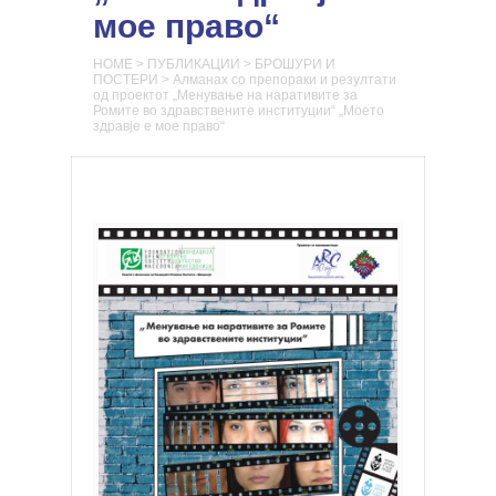
мое право“
HOME
>
ПУБЛИКАЦИИ
>
БРОШУРИ И
ПОСТЕРИ
>
Алманах со препораки и резултати
од проектот „Менување на наративите за
Ромите во здравствените институции“ „Моето
здравје е мое право“