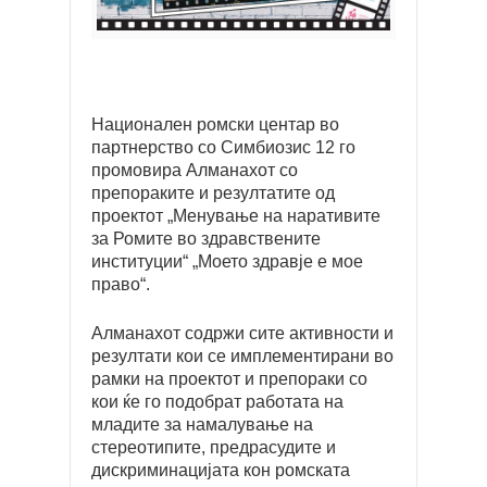
Национален ромски центар во
партнерство со Симбиозис 12 го
промовира Алманахот со
препораките и резултатите од
проектот „Менување на наративите
за Ромите во здравствените
институции“ „Моето здравје е мое
право“.
Алманахот содржи сите активности и
резултати кои се имплементирани во
рамки на проектот и препораки со
кои ќе го подобрат работата на
младите за намалување на
стереoтипите, предрасудите и
дискриминацијата кон ромската