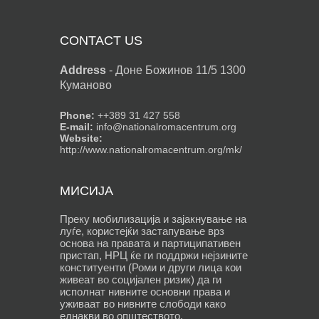
CONTACT US
Address
-
Доне Божинов 11/5 1300
Куманово
Phone:
++389 31 427 558
E-mail:
info@nationalromacentrum.org
Website:
http://www.nationalromacentrum.org/mk/
МИСИЈА
Преку мобилизација и зајакнување на
луѓе, користејќи застапување врз
основа на правата и партиципативен
пристап, НРЦ ќе ги поддржи нејзините
конституенти (Роми и други лица кои
живеат во социјален ризик) да ги
исполнат нивните основни права и
уживаат во нивните слободи како
еднакви во општеството.