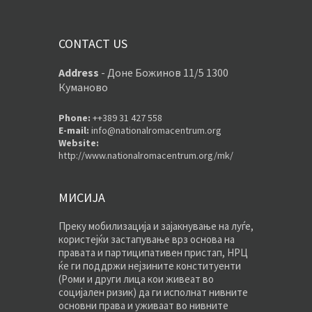
CONTACT US
Address
-
Доне Божинов 11/5 1300
Куманово
Phone:
++389 31 427 558
E-mail:
info@nationalromacentrum.org
Website:
http://www.nationalromacentrum.org/mk/
МИСИЈА
Преку мобилизација и зајакнување на луѓе,
користејќи застапување врз основа на
правата и партиципативен пристап, НРЦ
ќе ги поддржи нејзините конституенти
(Роми и други лица кои живеат во
социјален ризик) да ги исполнат нивните
основни права и уживаат во нивните