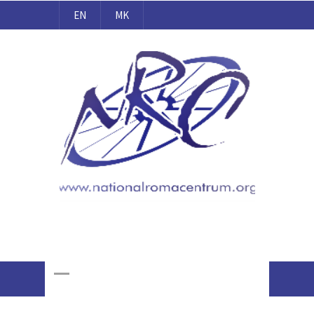
EN
MK
Национален Ромски Центар
Online Giving