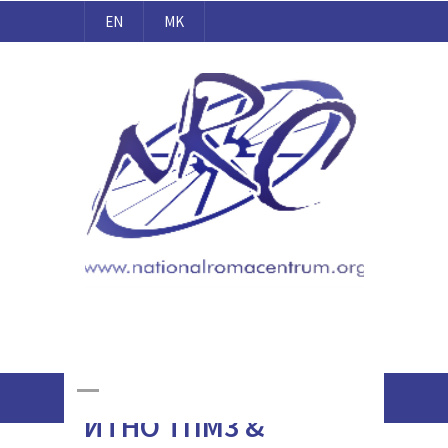
EN
MK
Национален Ромски Центар
Online Giving
ИТНО ТПМ3 &