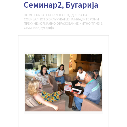
Семинар2, Бугарија
HOME
>
UNCATEGORIZED
>
ПОДДРШКА НА
СОЦИЈАЛНОТО ВКЛУЧУВАЊЕ НА МЛАДИТЕ РОМИ
ПРЕКУ НЕФОРМАЛНО ОБРАЗОВАНИЕ
>
ИТНО ТПМ3 &
Семинар2, Бугарија