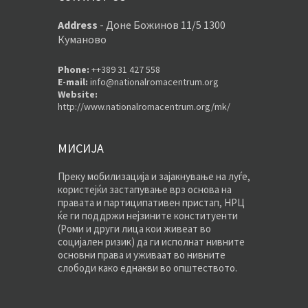
Address
-
Доне Божинов 11/5 1300
Куманово
Phone:
++389 31 427 558
E-mail:
info@nationalromacentrum.org
Website:
http://www.nationalromacentrum.org/mk/
МИСИЈА
Преку мобилизација и зајакнување на луѓе,
користејќи застапување врз основа на
правата и партиципативен пристап, НРЦ
ќе ги поддржи нејзините конституенти
(Роми и други лица кои живеат во
социјален ризик) да ги исполнат нивните
основни права и уживаат во нивните
слободи како еднакви во општеството.