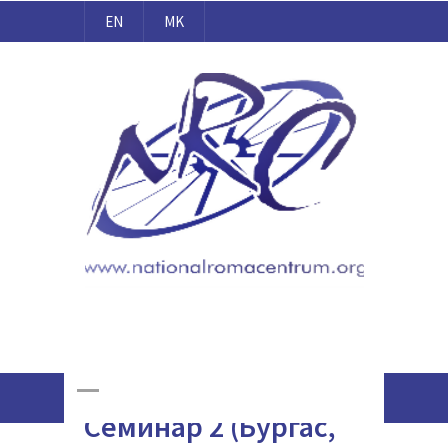
EN
MK
Национален Ромски Центар
Online Giving
Семинар 2 (Бургас,