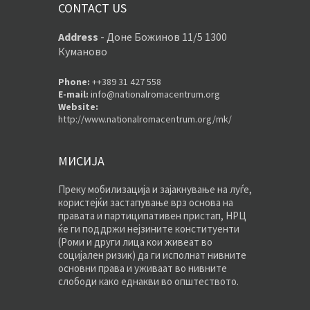
CONTACT US
Address
-
Доне Божинов 11/5 1300
Куманово
Phone:
++389 31 427 558
E-mail:
info@nationalromacentrum.org
Website:
http://www.nationalromacentrum.org/mk/
МИСИЈА
Преку мобилизација и зајакнување на луѓе,
користејќи застапување врз основа на
правата и партиципативен пристап, НРЦ
ќе ги поддржи нејзините конституенти
(Роми и други лица кои живеат во
социјален ризик) да ги исполнат нивните
основни права и уживаат во нивните
слободи како еднакви во општеството.