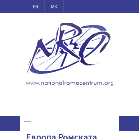
EN
MK
Национален Ромски Центар
Реализирани
активности преку
проектот “ДОСТА
2019 Ромска
Online Giving
Гордост“ подржано
од Советот на
Европа Ромската