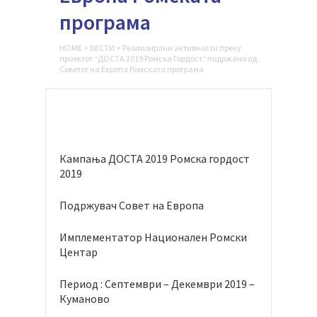
програма
HOME
>
ВЕСТИ
>
Реализирани активности преку
проектот “ДОСТА 2019 Ромска Гордост“ подржано од
Советот на Европа Ромската програма
Кампања ДОСТА 2019 Ромска гордост
2019
Подржувач Совет на Европа
Имплементатор Национален Ромски
Центар
Период : Септември – Декември 2019 –
Куманово