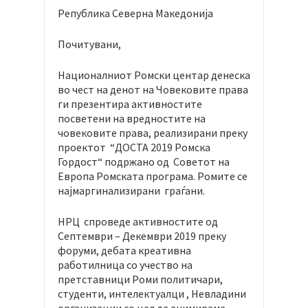
Република Северна Македонија
Почитувани,
Националниот Ромски центар денеска
во чест на денот на Човековите права
ги презентира активностите
посветени на вредностите на
човековите права, реализирани преку
проектот “ДОСТА 2019 Ромска
Гордост“ подржано од Советот на
Европа Ромската програма. Ромите се
најмаргинализирани граѓани.
НРЦ спроведе активностите од
Септември – Декември 2019 преку
форуми, дебата креативна
работилница со учество на
претставници Роми политичари,
студенти, интелектуалци , Невладини