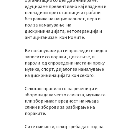
организации со цел да анимираме,
едуцираме превентивно кај владини и
невладини претставници и граѓани
без ралика на националност, вера и
пол за намалување на
дискриминацијата, нетолеранција и
антициганизам кон Ромите.
Ве покануваме да ги проследите видео
записите со пораки , цитатите, и
пароли од спроведени настани преку
музика, спорт, дијалог за намалување
на дискриминацијата кон секого .
Секогаш правилото на реченици и
зборови дека често сликата, музиката
или збор имаат вредност на иљада
слики и зборови за разбирање на
пораките.
Сите сме исти, секој треба да е год на