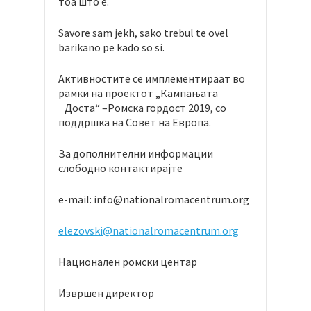
тоа што е.
Savore sam jekh, sako trebul te ovel
barikano pe kado so si.
Активностите се имплементираат во
рамки на проектот „Кампањата
Доста“ –Ромска гордост 2019, со
поддршка на Совет на Европа.
За дополнителни информации
слободно контактирајте
e-mail:
info@nationalromacentrum.org
elezovski@nationalromacentrum.org
Национален ромски центар
Извршен директор