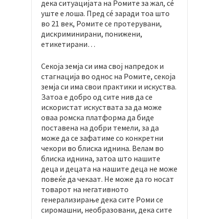
дека ситуацијата на Ромите за жал, сé
уште е лоша. Пред сé заради тоа што
во 21 век, Ромите се протерувани,
дискриминирани, понижени,
етикетирани…
Секоја земја си има свој напредок и
стагнација во однос на Ромите, секоја
земја си има свои практики и искуства.
Затоа е добро од сите нив да се
искористат искуствата за да може
оваа ромска платформа да биде
поставена на добри темели, за да
може да се зафатиме со конкретни
чекори во блиска иднина. Велам во
блиска иднина, затоа што нашите
деца и децата на нашите деца не може
повеќе да чекаат. Не може да го носат
товарот на негативното
генерализирање дека сите Роми се
сиромашни, необразовани, дека сите