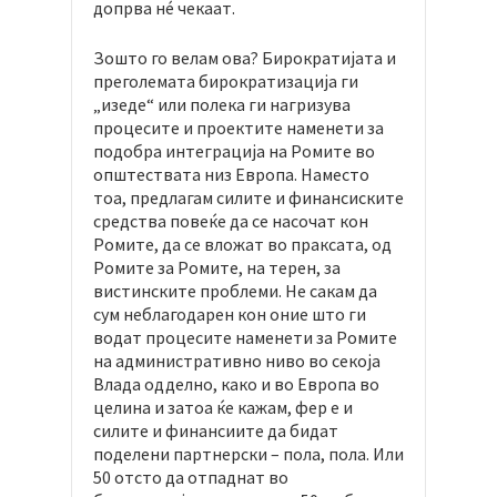
допрва нé чекаат.
Зошто го велам ова? Бирократијата и
преголемата бирократизација ги
„изеде“ или полека ги нагризува
процесите и проектите наменети за
подобра интеграција на Ромите во
општествата низ Европа. Наместо
тоа, предлагам силите и финансиските
средства повеќе да се насочат кон
Ромите, да се вложат во праксата, од
Ромите за Ромите, на терен, за
вистинските проблеми. Не сакам да
сум неблагодарен кон оние што ги
водат процесите наменети за Ромите
на административно ниво во секоја
Влада одделно, како и во Европа во
целина и затоа ќе кажам, фер е и
силите и финансиите да бидат
поделени партнерски – пола, пола. Или
50 отсто да отпаднат во