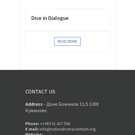
Dive in Dialogue
READ MORE
CONTACT US
Address
-
Доне Божинов 11/5 1300
Куманово
Phone:
++389 31 427 558
E-mail:
info@nationalromacentrum.org
Website: