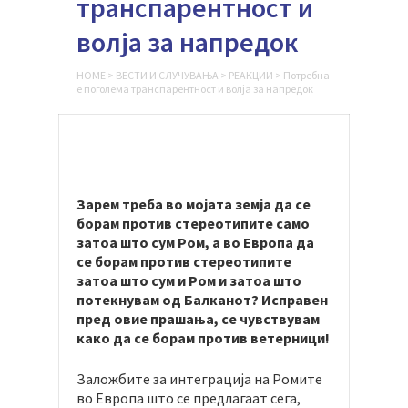
транспарентност и
волја за напредок
HOME
>
ВЕСТИ И СЛУЧУВАЊА
>
РЕАКЦИИ
>
Потребна
е поголема транспарентност и волја за напредок
Зарем треба во мојата земја да се
борам против стереотипите само
затоа што сум Ром, а во Европа да
се борам против стереотипите
затоа што сум и Ром и затоа што
потекнувам од Балканот? Исправен
пред овие прашања, се чувствувам
како да се борам против ветерници!
Заложбите за интеграција на Ромите
во Европа што се предлагаат сега,