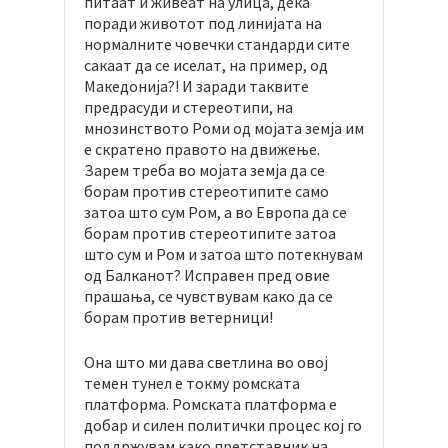
питаат и живеат на улица, дека
поради животот под линијата на
нормалните човечки стандарди сите
сакаат да се иселат, на пример, од
Македонија?! И заради таквите
предрасуди и стереотипи, на
мнозинството Роми од мојата земја им
е скратено правото на движење.
Зарем треба во мојата земја да се
борам против стереотипите само
затоа што сум Ром, а во Европа да се
борам против стереотипите затоа
што сум и Ром и затоа што потекнувам
од Балканот? Исправен пред овие
прашања, се чувствувам како да се
борам против ветерници!
Она што ми дава светлина во овој
темен тунел е токму ромската
платформа. Ромската платформа е
добар и силен политички процес кој го
поддржувам како претставник на