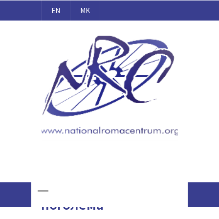
EN
MK
Национален Ромски Центар
Online Giving
Потребна е
поголема