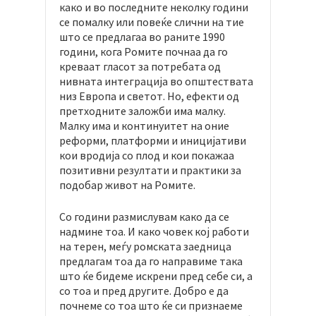
како и во последните неколку години
се помалку или повеќе слични на тие
што се предлагаа во раните 1990
години, кога Ромите почнаа да го
креваат гласот за потребата од
нивната интеграција во општествата
низ Европа и светот. Но, ефекти од
претходните заложби има малку.
Малку има и континуитет на оние
реформи, платформи и иницијативи
кои вродија со плод и кои покажаа
позитивни резултати и практики за
подобар живот на Ромите.
Со години размислувам како да се
надмине тоа. И како човек кој работи
на терен, меѓу ромската заедница
предлагам тоа да го направиме така
што ќе бидеме искрени пред себе си, а
со тоа и пред другите. Добро е да
почнеме со тоа што ќе си признаеме