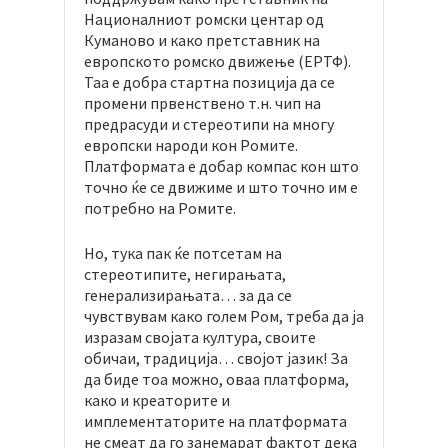
Националниот ромски центар од
Куманово и како претставник на
европското ромско движење (ЕРТФ).
Таа е добра стартна позиција да се
промени првенствено т.н. чип на
предрасуди и стереотипи на многу
европски народи кон Ромите.
Платформата е добар компас кон што
точно ќе се движиме и што точно им е
потребно на Ромите.
Но, тука пак ќе потсетам на
стереотипите, негирањата,
генерализирањата… за да се
чувствувам како голем Ром, треба да ја
изразам својата култура, своите
обичаи, традиција… својот јазик! За
да биде тоа можно, оваа платформа,
како и креаторите и
имплементаторите на платформата
не смеат да го занемарат фактот дека