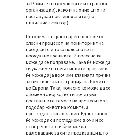
за Ромите (на домашните и странски
организации), како и на оние што ги
поставуваат активностите (на
цивилниот сектор).
Поголемата транспарентност ќе го
олесни процесот на мониторинг на
процесите и така полесно ќе ги
воочуваме грешките. И полесно ќе
може да се поправаме. Така ќе може да
си укажеме на негативните практики,
ќе може да ја воочиме главната пречка
за вистинска интеграција на Ромите
во Европа. Така, полесно ќе може да се
опомени оној кој не ги почитува
поставените темели на процесите за
подобар живот на Ромите, а
претходно гласал за нив. Едноставно,
ќе може да си погледнеме в очи и со
отворени карти ќе може да
разговараме за сите предизвици што