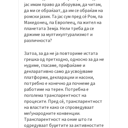
јас имам право да зборувам, да читам,
да ми се обраќаат, да им се обраќам на
ромски јазик. Та јас сум пред сé Ром, па
Македонец, па Европеец, па жител на
планетата Земја. Нели треба да се
држиме за мултикултурализмот и
различноста?
Затоа, за да не ја повториме истата
грешка од претходно, односно за да не
нудиме, гласаме, прифаќаме и
декларативно само да усвојуваме
платформи, декларации и насоки,
потребно е конечно да почнеме да
работиме на терен. Потребна е
поголема транспарентност на
процесите. Пред сé, транспарентност
на властите како се спроведуваат
меѓународните конвенции.
Транспарентност на оние што ги
одредуваат буџетите за активностите