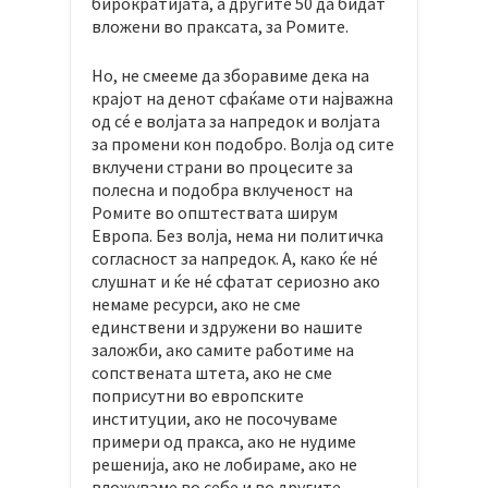
бирократијата, а другите 50 да бидат
вложени во праксата, за Ромите.
Но, не смееме да зборавиме дека на
крајот на денот сфаќаме оти најважна
од сé е волјата за напредок и волјата
за промени кон подобро. Волја од сите
вклучени страни во процесите за
полесна и подобра вклученост на
Ромите во општествата ширум
Европа. Без волја, нема ни политичка
согласност за напредок. А, како ќе нé
слушнат и ќе нé сфатат сериозно ако
немаме ресурси, ако не сме
единствени и здружени во нашите
заложби, ако самите работиме на
сопствената штета, ако не сме
поприсутни во европските
институции, ако не посочуваме
примери од пракса, ако не нудиме
решенија, ако не лобираме, ако не
вложуваме во себе и во другите…